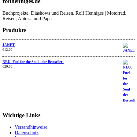
rolfhenniges.de
Buchprojekte, Diashows und Reisen. Rolf Henniges | Motorrad,
Reisen, Autor... und Papa
Produkte
JANET
€
12.00
NEU: Fuel for the Soul - der Bestseller!
€
20.00
Wichtige Links
Versandhinweise
Datenschutz