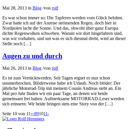
Mai 28, 2013
in
Blog
/
von
rolf
Es war schon immer so: Die Tapferen werden vom Glück belohnt.
Zwar hatte ich auf der Anreise strömenden Regen, doch hier in
Nordpolen lacht die Sonne. Und das, obwohl über ganz Europa
dichte Regenwolken schweben. Warum wir dort hingefahren sind,
was wir vorhaben, und um was es sich diesmal dreht, wird an dieser
Stelle noch […]
Augen zu und durch
Mai 26, 2013
in
Blog
/
von
rolf
Es ist zum Verrücktwerden. Seit Tagen regnet es nun schon
ununterbrochen. Blöderweise habe ich Urlaub. Noch blöder: Der
jährliche Motorrad-Trip mit meinem Cousin Andreas steht an. Ein
Mal pro Jahr finden wir ein paar Tage, an denen wir beide
gemeinsam frei haben. Aufmerksame MOTORRAD-Leser werden
sich erinnern: Wir beide bringen stets eine Story von der […]
Seite 10 von 11
«
‹
8
9
10
11
›