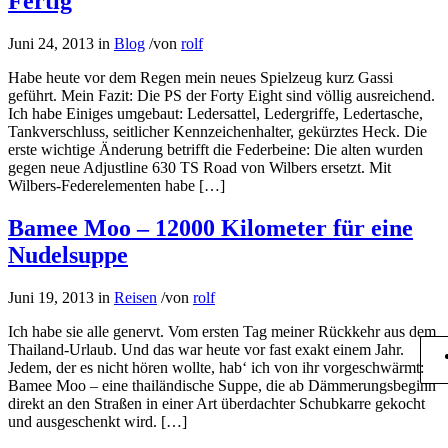
Fertig
Juni 24, 2013
in
Blog
/
von
rolf
Habe heute vor dem Regen mein neues Spielzeug kurz Gassi
geführt. Mein Fazit: Die PS der Forty Eight sind völlig ausreichend.
Ich habe Einiges umgebaut: Ledersattel, Ledergriffe, Ledertasche,
Tankverschluss, seitlicher Kennzeichenhalter, gekürztes Heck. Die
erste wichtige Änderung betrifft die Federbeine: Die alten wurden
gegen neue Adjustline 630 TS Road von Wilbers ersetzt. Mit
Wilbers-Federelementen habe […]
Bamee Moo – 12000 Kilometer für eine
Nudelsuppe
Juni 19, 2013
in
Reisen
/
von
rolf
Ich habe sie alle genervt. Vom ersten Tag meiner Rückkehr aus dem
Thailand-Urlaub. Und das war heute vor fast exakt einem Jahr.
Jedem, der es nicht hören wollte, hab‘ ich von ihr vorgeschwärmt:
Bamee Moo – eine thailändische Suppe, die ab Dämmerungsbeginn
direkt an den Straßen in einer Art überdachter Schubkarre gekocht
und ausgeschenkt wird. […]