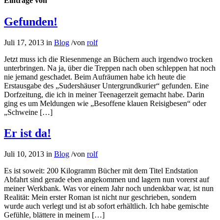
Einträge von
Gefunden!
Juli 17, 2013
in
Blog
/
von
rolf
Jetzt muss ich die Riesenmenge an Büchern auch irgendwo trocken
unterbringen. Na ja, über die Treppen nach oben schleppen hat noch
nie jemand geschadet. Beim Aufräumen habe ich heute die
Erstausgabe des „Sudershäuser Untergrundkurier“ gefunden. Eine
Dorfzeitung, die ich in meiner Teenagerzeit gemacht habe. Darin
ging es um Meldungen wie „Besoffene klauen Reisigbesen“ oder
„Schweine […]
Er ist da!
Juli 10, 2013
in
Blog
/
von
rolf
Es ist soweit: 200 Kilogramm Bücher mit dem Titel Endstation
Abfahrt sind gerade eben angekommen und lagern nun vorerst auf
meiner Werkbank. Was vor einem Jahr noch undenkbar war, ist nun
Realität: Mein erster Roman ist nicht nur geschrieben, sondern
wurde auch verlegt und ist ab sofort erhältlich. Ich habe gemischte
Gefühle, blättere in meinem […]