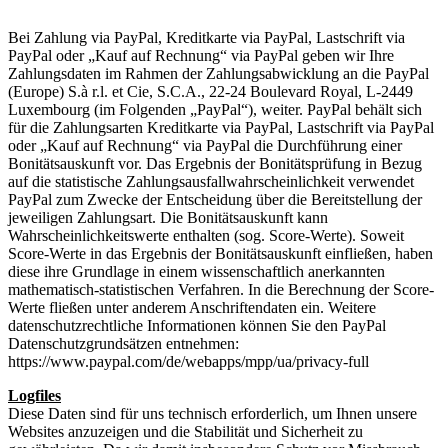
Bei Zahlung via PayPal, Kreditkarte via PayPal, Lastschrift via
PayPal oder „Kauf auf Rechnung“ via PayPal geben wir Ihre
Zahlungsdaten im Rahmen der Zahlungsabwicklung an die PayPal
(Europe) S.à r.l. et Cie, S.C.A., 22-24 Boulevard Royal, L-2449
Luxembourg (im Folgenden „PayPal“), weiter. PayPal behält sich
für die Zahlungsarten Kreditkarte via PayPal, Lastschrift via PayPal
oder „Kauf auf Rechnung“ via PayPal die Durchführung einer
Bonitätsauskunft vor. Das Ergebnis der Bonitätsprüfung in Bezug
auf die statistische Zahlungsausfallwahrscheinlichkeit verwendet
PayPal zum Zwecke der Entscheidung über die Bereitstellung der
jeweiligen Zahlungsart. Die Bonitätsauskunft kann
Wahrscheinlichkeitswerte enthalten (sog. Score-Werte). Soweit
Score-Werte in das Ergebnis der Bonitätsauskunft einfließen, haben
diese ihre Grundlage in einem wissenschaftlich anerkannten
mathematisch-statistischen Verfahren. In die Berechnung der Score-
Werte fließen unter anderem Anschriftendaten ein. Weitere
datenschutzrechtliche Informationen können Sie den PayPal
Datenschutzgrundsätzen entnehmen:
https://www.paypal.com/de/webapps/mpp/ua/privacy-full
Logfiles
Diese Daten sind für uns technisch erforderlich, um Ihnen unsere
Websites anzuzeigen und die Stabilität und Sicherheit zu