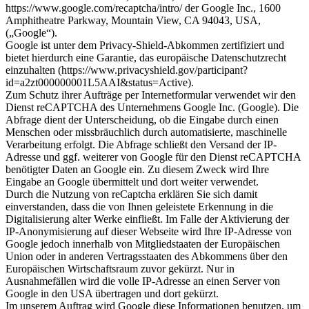
https://www.google.com/recaptcha/intro/ der Google Inc., 1600
Amphitheatre Parkway, Mountain View, CA 94043, USA,
(„Google“).
Google ist unter dem Privacy-Shield-Abkommen zertifiziert und
bietet hierdurch eine Garantie, das europäische Datenschutzrecht
einzuhalten (https://www.privacyshield.gov/participant?
id=a2zt000000001L5AAI&status=Active).
Zum Schutz ihrer Aufträge per Internetformular verwendet wir den
Dienst reCAPTCHA des Unternehmens Google Inc. (Google). Die
Abfrage dient der Unterscheidung, ob die Eingabe durch einen
Menschen oder missbräuchlich durch automatisierte, maschinelle
Verarbeitung erfolgt. Die Abfrage schließt den Versand der IP-
Adresse und ggf. weiterer von Google für den Dienst reCAPTCHA
benötigter Daten an Google ein. Zu diesem Zweck wird Ihre
Eingabe an Google übermittelt und dort weiter verwendet.
Durch die Nutzung von reCaptcha erklären Sie sich damit
einverstanden, dass die von Ihnen geleistete Erkennung in die
Digitalisierung alter Werke einfließt. Im Falle der Aktivierung der
IP-Anonymisierung auf dieser Webseite wird Ihre IP-Adresse von
Google jedoch innerhalb von Mitgliedstaaten der Europäischen
Union oder in anderen Vertragsstaaten des Abkommens über den
Europäischen Wirtschaftsraum zuvor gekürzt. Nur in
Ausnahmefällen wird die volle IP-Adresse an einen Server von
Google in den USA übertragen und dort gekürzt.
Im unserem Auftrag wird Google diese Informationen benutzen, um