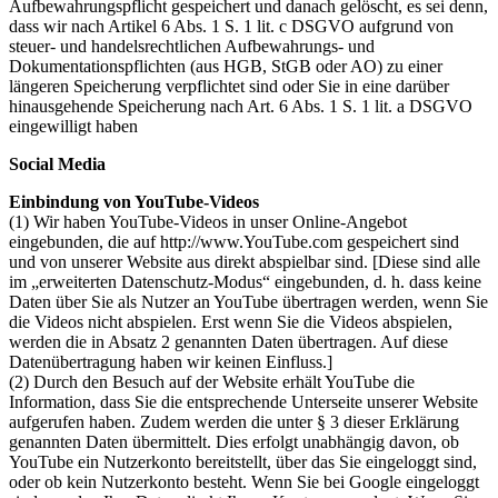
Aufbewahrungspflicht gespeichert und danach gelöscht, es sei denn,
dass wir nach Artikel 6 Abs. 1 S. 1 lit. c DSGVO aufgrund von
steuer- und handelsrechtlichen Aufbewahrungs- und
Dokumentationspflichten (aus HGB, StGB oder AO) zu einer
längeren Speicherung verpflichtet sind oder Sie in eine darüber
hinausgehende Speicherung nach Art. 6 Abs. 1 S. 1 lit. a DSGVO
eingewilligt haben
Social Media
Einbindung von YouTube-Videos
(1) Wir haben YouTube-Videos in unser Online-Angebot
eingebunden, die auf http://www.YouTube.com gespeichert sind
und von unserer Website aus direkt abspielbar sind. [Diese sind alle
im „erweiterten Datenschutz-Modus“ eingebunden, d. h. dass keine
Daten über Sie als Nutzer an YouTube übertragen werden, wenn Sie
die Videos nicht abspielen. Erst wenn Sie die Videos abspielen,
werden die in Absatz 2 genannten Daten übertragen. Auf diese
Datenübertragung haben wir keinen Einfluss.]
(2) Durch den Besuch auf der Website erhält YouTube die
Information, dass Sie die entsprechende Unterseite unserer Website
aufgerufen haben. Zudem werden die unter § 3 dieser Erklärung
genannten Daten übermittelt. Dies erfolgt unabhängig davon, ob
YouTube ein Nutzerkonto bereitstellt, über das Sie eingeloggt sind,
oder ob kein Nutzerkonto besteht. Wenn Sie bei Google eingeloggt