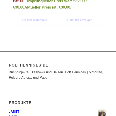
€
32.00
Ursprünglicher Preis war: €32.00
€
30.00
Aktueller Preis ist: €30.00.
In den Warenkorb
Details anzeigen
ROLFHENNIGES.DE
Buchprojekte, Diashows und Reisen. Rolf Henniges | Motorrad,
Reisen, Autor... und Papa
PRODUKTE
JANET