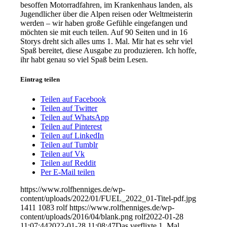
besoffen Motorradfahren, im Krankenhaus landen, als
Jugendlicher über die Alpen reisen oder Weltmeisterin
werden – wir haben große Gefühle eingefangen und
möchten sie mit euch teilen. Auf 90 Seiten und in 16
Storys dreht sich alles ums 1. Mal. Mir hat es sehr viel
Spaß bereitet, diese Ausgabe zu produzieren. Ich hoffe,
ihr habt genau so viel Spaß beim Lesen.
Eintrag teilen
Teilen auf Facebook
Teilen auf Twitter
Teilen auf WhatsApp
Teilen auf Pinterest
Teilen auf LinkedIn
Teilen auf Tumblr
Teilen auf Vk
Teilen auf Reddit
Per E-Mail teilen
https://www.rolfhenniges.de/wp-
content/uploads/2022/01/FUEL_2022_01-Titel-pdf.jpg
1411
1083
rolf
https://www.rolfhenniges.de/wp-
content/uploads/2016/04/blank.png
rolf
2022-01-28
11:07:44
2022-01-28 11:08:47
Das verflixte 1. Mal