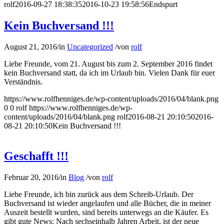
rolf
2016-09-27 18:38:35
2016-10-23 19:58:56
Endspurt
Kein Buchversand !!!
August 21, 2016
/
in
Uncategorized
/
von
rolf
Liebe Freunde, vom 21. August bis zum 2. September 2016 findet
kein Buchversand statt, da ich im Urlaub bin. Vielen Dank für euer
Verständnis.
https://www.rolfhenniges.de/wp-content/uploads/2016/04/blank.png
0
0
rolf
https://www.rolfhenniges.de/wp-
content/uploads/2016/04/blank.png
rolf
2016-08-21 20:10:50
2016-
08-21 20:10:50
Kein Buchversand !!!
Geschafft !!!
Februar 20, 2016
/
in
Blog
/
von
rolf
Liebe Freunde, ich bin zurück aus dem Schreib-Urlaub. Der
Buchversand ist wieder angelaufen und alle Bücher, die in meiner
Auszeit bestellt wurden, sind bereits unterwegs an die Käufer. Es
gibt gute News: Nach sechseinhalb Jahren Arbeit, ist der neue