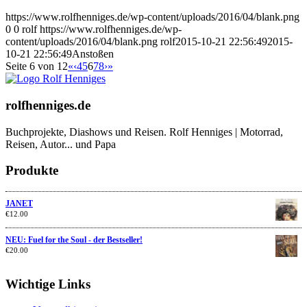
https://www.rolfhenniges.de/wp-content/uploads/2016/04/blank.png
0
0
rolf
https://www.rolfhenniges.de/wp-
content/uploads/2016/04/blank.png
rolf
2015-10-21 22:56:49
2015-
10-21 22:56:49
Anstoßen
Seite 6 von 12
«
‹
4
5
6
7
8
›
»
rolfhenniges.de
Buchprojekte, Diashows und Reisen. Rolf Henniges | Motorrad,
Reisen, Autor... und Papa
Produkte
JANET
€
12.00
NEU: Fuel for the Soul - der Bestseller!
€
20.00
Wichtige Links