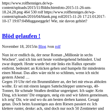
https://www.rolfhenniges.de/wp-
content/uploads/2015/11/Bildschirmfoto-2015-11-26-um-
18.24.28.png
464
530
rolf
https://www.rolfhenniges.de/wp-
content/uploads/2016/04/blank.png
rolf
2015-11-26 17:21:01
2017-
10-17 19:07:04
Muggaseggele! Wie, nie davon gehört?
Blöd gelaufen !
November 18, 2015
/
in
Blog
/
von
rolf
Nun ist er endlich da, der neue Roman „Millionär in sechs
Wochen“, und ich bin seit heute vorübergehend behindert. Und
zwar doppelt. Heute wurde bei mir links ein Hallux operativ
entfernt, bedeutet: an Krücken gehen und humpeln für mindestens
einen Monat. Das alles wäre nicht so schlimm, wenn ich nicht
gestern Abend …
Gegen 19 Uhr rief ein Brummifahrer an, der bei mir etwas abholen
wollte. Er sei mit einem langen Sattelschlepper unterwegs, 40-
Tonner, für schmale Straßen denkbar ungeeignet. Ich sagte: Kein
Ding, ich komm’ Dir entgegen, steig ein und wir fahren gemeinsam,
ich zeig’ Dir, wie und wo du am besten drehen kannst. Gesagt
getan. Doch beim Aussteigen aus dem Riesen passiert es: Ich
klettere runter, denke: ach, sind doch nur noch 50 Zentimeter und