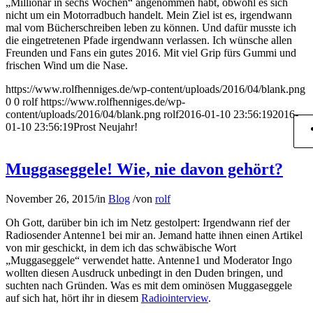
„Millionär in sechs Wochen“ angenommen habt, obwohl es sich
nicht um ein Motorradbuch handelt. Mein Ziel ist es, irgendwann
mal vom Bücherschreiben leben zu können. Und dafür musste ich
die eingetretenen Pfade irgendwann verlassen. Ich wünsche allen
Freunden und Fans ein gutes 2016. Mit viel Grip fürs Gummi und
frischen Wind um die Nase.
https://www.rolfhenniges.de/wp-content/uploads/2016/04/blank.png
0
0
rolf
https://www.rolfhenniges.de/wp-
content/uploads/2016/04/blank.png
rolf
2016-01-10 23:56:19
2016-
01-10 23:56:19
Prost Neujahr!
Muggaseggele! Wie, nie davon gehört?
November 26, 2015
/
in
Blog
/
von
rolf
Oh Gott, darüber bin ich im Netz gestolpert: Irgendwann rief der
Radiosender Antenne1 bei mir an. Jemand hatte ihnen einen Artikel
von mir geschickt, in dem ich das schwäbische Wort
„Muggaseggele“ verwendet hatte. Antenne1 und Moderator Ingo
wollten diesen Ausdruck unbedingt in den Duden bringen, und
suchten nach Gründen. Was es mit dem ominösen Muggaseggele
auf sich hat, hört ihr in diesem
Radiointerview
.