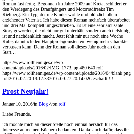
Roman fast fertig. Begonnen im Jahre 2009 auf Kreta, schildert er
den Werdegang des Draufgängers und Motorradfreaks Tim
Riehberg. Ein Typ, der nie Kinder wollte und plötzlich allein
erziehender Vater ist. Ich habe diesen Roman mehrfach überarbeitet
und drei Mal komplett umgeschrieben. Es ist eine sehr amüsante
Story geworden, die nicht nur gut unterhält, sondern auch tiefsinnig
ist und nachdenklich macht. Jetzt fehlt mir nur noch eine Woche
Ruhe, damit ich den Hauptprotagonisten ein wenig mehr Charakter
verpassen kann. Denn der Roman soll dieses Jahr noch an den
Start…
https://www.rolfhenniges.de/wp-
content/uploads/2016/02/IMG_1773.jpg
480
640
rolf
https://www.rolfhenniges.de/wp-content/uploads/2016/04/blank.png
rolf
2016-02-20 19:17:33
2016-09-27 20:14:02
Geschafft !!!
Prost Neujahr!
Januar 10, 2016
/
in
Blog
/
von
rolf
Liebe Freunde,
ich möchte mich an dieser Stelle noch einmal herzlich für das
Interesse an meinen Büchern bedanken. Danke auch dafür, dass ihr