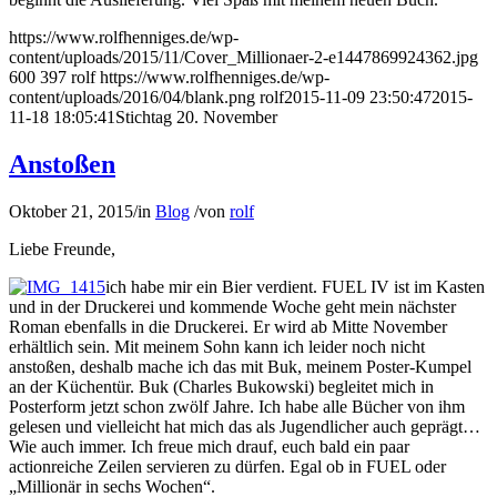
https://www.rolfhenniges.de/wp-
content/uploads/2015/11/Cover_Millionaer-2-e1447869924362.jpg
600
397
rolf
https://www.rolfhenniges.de/wp-
content/uploads/2016/04/blank.png
rolf
2015-11-09 23:50:47
2015-
11-18 18:05:41
Stichtag 20. November
Anstoßen
Oktober 21, 2015
/
in
Blog
/
von
rolf
Liebe Freunde,
ich habe mir ein Bier verdient. FUEL IV ist im Kasten
und in der Druckerei und kommende Woche geht mein nächster
Roman ebenfalls in die Druckerei. Er wird ab Mitte November
erhältlich sein. Mit meinem Sohn kann ich leider noch nicht
anstoßen, deshalb mache ich das mit Buk, meinem Poster-Kumpel
an der Küchentür. Buk (Charles Bukowski) begleitet mich in
Posterform jetzt schon zwölf Jahre. Ich habe alle Bücher von ihm
gelesen und vielleicht hat mich das als Jugendlicher auch geprägt…
Wie auch immer. Ich freue mich drauf, euch bald ein paar
actionreiche Zeilen servieren zu dürfen. Egal ob in FUEL oder
„Millionär in sechs Wochen“.