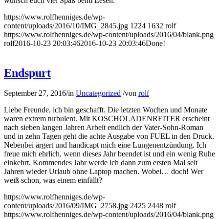
wünsch euch viel Spaß beim Lesen.
https://www.rolfhenniges.de/wp-
content/uploads/2016/10/IMG_2845.jpg
1224
1632
rolf
https://www.rolfhenniges.de/wp-content/uploads/2016/04/blank.png
rolf
2016-10-23 20:03:46
2016-10-23 20:03:46
Done!
Endspurt
September 27, 2016
/
in
Uncategorized
/
von
rolf
Liebe Freunde, ich bin geschafft. Die letzten Wochen und Monate
waren extrem turbulent. Mit KOSCHOLADENREITER erscheint
nach sieben langen Jahren Arbeit endlich der Vater-Sohn-Roman
und in zehn Tagen geht die achte Ausgabe von FUEL in den Druck.
Nebenbei ärgert und handicapt mich eine Lungenentzündung. Ich
freue mich ehrlich, wenn dieses Jahr beendet ist und ein wenig Ruhe
einkehrt. Kommendes Jahr werde ich dann zum ersten Mal seit
Jahren wieder Urlaub ohne Laptop machen. Wobei… doch! Wer
weiß schon, was einem einfällt?
https://www.rolfhenniges.de/wp-
content/uploads/2016/09/IMG_2758.jpg
2425
2448
rolf
https://www.rolfhenniges.de/wp-content/uploads/2016/04/blank.png