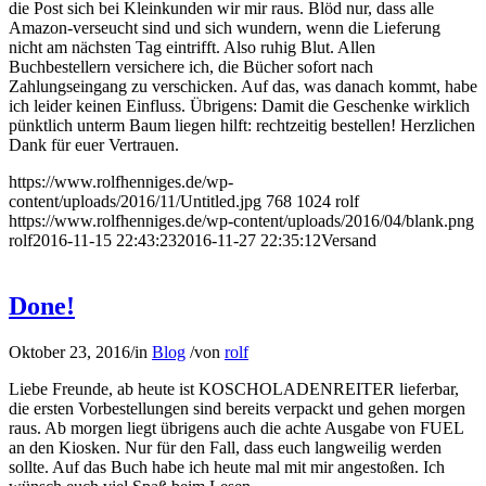
die Post sich bei Kleinkunden wir mir raus. Blöd nur, dass alle
Amazon-verseucht sind und sich wundern, wenn die Lieferung
nicht am nächsten Tag eintrifft. Also ruhig Blut. Allen
Buchbestellern versichere ich, die Bücher sofort nach
Zahlungseingang zu verschicken. Auf das, was danach kommt, habe
ich leider keinen Einfluss. Übrigens: Damit die Geschenke wirklich
pünktlich unterm Baum liegen hilft: rechtzeitig bestellen! Herzlichen
Dank für euer Vertrauen.
https://www.rolfhenniges.de/wp-
content/uploads/2016/11/Untitled.jpg
768
1024
rolf
https://www.rolfhenniges.de/wp-content/uploads/2016/04/blank.png
rolf
2016-11-15 22:43:23
2016-11-27 22:35:12
Versand
Done!
Oktober 23, 2016
/
in
Blog
/
von
rolf
Liebe Freunde, ab heute ist KOSCHOLADENREITER lieferbar,
die ersten Vorbestellungen sind bereits verpackt und gehen morgen
raus. Ab morgen liegt übrigens auch die achte Ausgabe von FUEL
an den Kiosken. Nur für den Fall, dass euch langweilig werden
sollte. Auf das Buch habe ich heute mal mit mir angestoßen. Ich