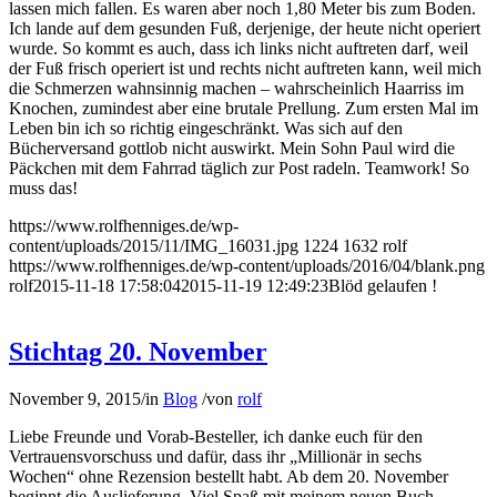
lassen mich fallen. Es waren aber noch 1,80 Meter bis zum Boden.
Ich lande auf dem gesunden Fuß, derjenige, der heute nicht operiert
wurde. So kommt es auch, dass ich links nicht auftreten darf, weil
der Fuß frisch operiert ist und rechts nicht auftreten kann, weil mich
die Schmerzen wahnsinnig machen – wahrscheinlich Haarriss im
Knochen, zumindest aber eine brutale Prellung. Zum ersten Mal im
Leben bin ich so richtig eingeschränkt. Was sich auf den
Bücherversand gottlob nicht auswirkt. Mein Sohn Paul wird die
Päckchen mit dem Fahrrad täglich zur Post radeln. Teamwork! So
muss das!
https://www.rolfhenniges.de/wp-
content/uploads/2015/11/IMG_16031.jpg
1224
1632
rolf
https://www.rolfhenniges.de/wp-content/uploads/2016/04/blank.png
rolf
2015-11-18 17:58:04
2015-11-19 12:49:23
Blöd gelaufen !
Stichtag 20. November
November 9, 2015
/
in
Blog
/
von
rolf
Liebe Freunde und Vorab-Besteller, ich danke euch für den
Vertrauensvorschuss und dafür, dass ihr „Millionär in sechs
Wochen“ ohne Rezension bestellt habt. Ab dem 20. November
beginnt die Auslieferung. Viel Spaß mit meinem neuen Buch.