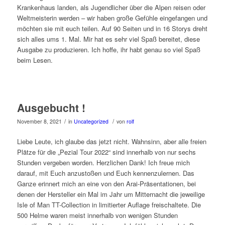
Krankenhaus landen, als Jugendlicher über die Alpen reisen oder
Weltmeisterin werden – wir haben große Gefühle eingefangen und
möchten sie mit euch teilen. Auf 90 Seiten und in 16 Storys dreht
sich alles ums 1. Mal. Mir hat es sehr viel Spaß bereitet, diese
Ausgabe zu produzieren. Ich hoffe, ihr habt genau so viel Spaß
beim Lesen.
Ausgebucht !
/
/
November 8, 2021
in
Uncategorized
von
rolf
Liebe Leute, ich glaube das jetzt nicht. Wahnsinn, aber alle freien
Plätze für die „Pezial Tour 2022“ sind innerhalb von nur sechs
Stunden vergeben worden. Herzlichen Dank! Ich freue mich
darauf, mit Euch anzustoßen und Euch kennenzulernen. Das
Ganze erinnert mich an eine von den Arai-Präsentationen, bei
denen der Hersteller ein Mal im Jahr um Mitternacht die jeweilige
Isle of Man TT-Collection in limitierter Auflage freischaltete. Die
500 Helme waren meist innerhalb von wenigen Stunden