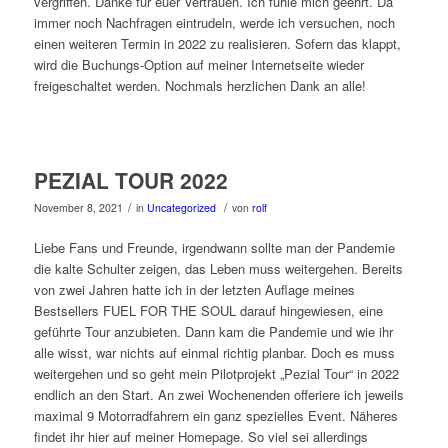
vergriffen. Danke für euer Vertrauen. Ich fühle mich geehrt. Da
immer noch Nachfragen eintrudeln, werde ich versuchen, noch
einen weiteren Termin in 2022 zu realisieren. Sofern das klappt,
wird die Buchungs-Option auf meiner Internetseite wieder
freigeschaltet werden. Nochmals herzlichen Dank an alle!
PEZIAL TOUR 2022
/
/
November 8, 2021
in
Uncategorized
von
rolf
Liebe Fans und Freunde, irgendwann sollte man der Pandemie
die kalte Schulter zeigen, das Leben muss weitergehen. Bereits
von zwei Jahren hatte ich in der letzten Auflage meines
Bestsellers FUEL FOR THE SOUL darauf hingewiesen, eine
geführte Tour anzubieten. Dann kam die Pandemie und wie ihr
alle wisst, war nichts auf einmal richtig planbar. Doch es muss
weitergehen und so geht mein Pilotprojekt „Pezial Tour“ in 2022
endlich an den Start. An zwei Wochenenden offeriere ich jeweils
maximal 9 Motorradfahrern ein ganz spezielles Event. Näheres
findet ihr hier auf meiner Homepage. So viel sei allerdings