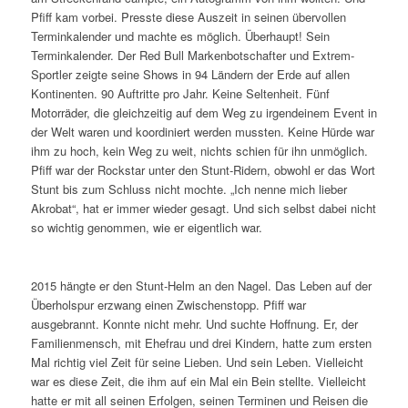
Pfiff kam vorbei. Presste diese Auszeit in seinen übervollen
Terminkalender und machte es möglich. Überhaupt! Sein
Terminkalender. Der Red Bull Markenbotschafter und Extrem-
Sportler zeigte seine Shows in 94 Ländern der Erde auf allen
Kontinenten. 90 Auftritte pro Jahr. Keine Seltenheit. Fünf
Motorräder, die gleichzeitig auf dem Weg zu irgendeinem Event in
der Welt waren und koordiniert werden mussten. Keine Hürde war
ihm zu hoch, kein Weg zu weit, nichts schien für ihn unmöglich.
Pfiff war der Rockstar unter den Stunt-Ridern, obwohl er das Wort
Stunt bis zum Schluss nicht mochte. „Ich nenne mich lieber
Akrobat“, hat er immer wieder gesagt. Und sich selbst dabei nicht
so wichtig genommen, wie er eigentlich war.
2015 hängte er den Stunt-Helm an den Nagel. Das Leben auf der
Überholspur erzwang einen Zwischenstopp. Pfiff war
ausgebrannt. Konnte nicht mehr. Und suchte Hoffnung. Er, der
Familienmensch, mit Ehefrau und drei Kindern, hatte zum ersten
Mal richtig viel Zeit für seine Lieben. Und sein Leben. Vielleicht
war es diese Zeit, die ihm auf ein Mal ein Bein stellte. Vielleicht
hatte er mit all seinen Erfolgen, seinen Terminen und Reisen die