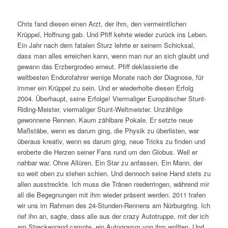
Chris fand diesen einen Arzt, der ihm, den vermeintlichen
Krüppel, Hoffnung gab. Und Pfiff kehrte wieder zurück ins Leben.
Ein Jahr nach dem fatalen Sturz lehrte er seinem Schicksal,
dass man alles erreichen kann, wenn man nur an sich glaubt und
gewann das Erzbergrodeo erneut. Pfiff deklassierte die
weltbesten Endurofahrer wenige Monate nach der Diagnose, für
immer ein Krüppel zu sein. Und er wiederholte diesen Erfolg
2004. Überhaupt, seine Erfolge! Viermaliger Europäischer Stunt-
Riding-Meister, viermaliger Stunt-Weltmeister. Unzählige
gewonnene Rennen. Kaum zählbare Pokale. Er setzte neue
Maßstäbe, wenn es darum ging, die Physik zu überlisten, war
überaus kreativ, wenn es darum ging, neue Tricks zu finden und
eroberte die Herzen seiner Fans rund um den Globus. Weil er
nahbar war. Ohne Allüren. Ein Star zu anfassen. Ein Mann, der
so weit oben zu stehen schien. Und dennoch seine Hand stets zu
allen ausstreckte. Ich muss die Tränen niederringen, während mir
all die Begegnungen mit ihm wieder präsent werden. 2011 trafen
wir uns im Rahmen des 24-Stunden-Rennens am Nürburgring. Ich
rief ihn an, sagte, dass alle aus der crazy Autotruppe, mit der ich
am Streckenrand campte, ein Autogramm von ihm wollten. Und