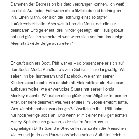
Dämonen der Depression bis dato verdrängen können. Ich weiß
es nicht. Auf jeden Fall waren sie plötzlich da und bedrängten
ihn. Einen Mann, der sich die Hoffnung einst so tapfer
zurückerobert hatte. Aber was tut so ein Mann, der alle nur
denkbaren Erfolge erlebt, drei Kinder gezeugt, ein Haus gebaut
hat und glücklich verheiratet war, wenn sich vor ihm das ruhige
Meer statt wilde Berge ausbreiten?
Er kauft sich ein Boot. Pfiff war es – so präsentierte er sich auf
den Social-Media-Kanälen bis zum Schluss – nie langweilig. Wir
sahen ihn bei Instragram und Facebook, wie er mit seinen
Kindern abenteuerte, wie er sich mit Elektrobikes ein Business
aufbauen wollte, wie er verrückte Stunts mit seiner Honda
Monkey machte. Wir sahen einen glücklichen Allgäuer im besten
Alter, der beneidenswert war, weil er alles im Leben erreicht hatte.
Was wir nicht sahen, war das große Zweifeln in ihm. Pfiff nahm
nur noch wenige Jobs an. Und wenn er mit einer heiß gemachten
Harley Sprintrennen gewann, oder sie im Anschluss in
waghalsigen Drifts über die Strecke lies, staunten die Menschen
wie eh und je. In den Pausen zwischen seinen Auftritten erlebte