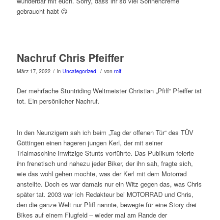
wunderbar mit euch. Sorry, dass ihr so viel Sonnencreme
gebraucht habt 😉
Nachruf Chris Pfeiffer
/
/
März 17, 2022
in
Uncategorized
von
rolf
Der mehrfache Stuntriding Weltmeister Christian „Pfiff“ Pfeiffer ist
tot. Ein persönlicher Nachruf.
In den Neunzigern sah ich beim „Tag der offenen Tür“ des TÜV
Göttingen einen hageren jungen Kerl, der mit seiner
Trialmaschine irrwitzige Stunts vorführte. Das Publikum feierte
ihn frenetisch und nahezu jeder Biker, der ihn sah, fragte sich,
wie das wohl gehen mochte, was der Kerl mit dem Motorrad
anstellte. Doch es war damals nur ein Witz gegen das, was Chris
später tat. 2003 war ich Redakteur bei MOTORRAD und Chris,
den die ganze Welt nur Pfiff nannte, bewegte für eine Story drei
Bikes auf einem Flugfeld – wieder mal am Rande der