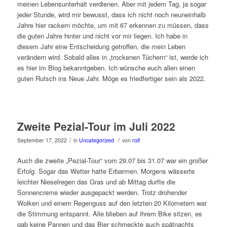
meinen Lebensunterhalt verdienen. Aber mit jedem Tag, ja sogar
jeder Stunde, wird mir bewusst, dass ich nicht noch neuneinhalb
Jahre hier rackern möchte, um mit 67 erkennen zu müssen, dass
die guten Jahre hinter und nicht vor mir liegen. Ich habe in
diesem Jahr eine Entscheidung getroffen, die mein Leben
verändern wird. Sobald alles in „trockenen Tüchern“ ist, werde ich
es hier im Blog bekanntgeben. Ich wünsche euch allen einen
guten Rutsch ins Neue Jahr. Möge es friedfertiger sein als 2022.
Zweite Pezial-Tour im Juli 2022
/
/
September 17, 2022
in
Uncategorized
von
rolf
Auch die zweite „Pezial-Tour“ vom 29.07 bis 31.07 war ein großer
Erfolg. Sogar das Wetter hatte Erbarmen. Morgens wässerte
leichter Nieselregen das Gras und ab Mittag durfte die
Sonnencreme wieder ausgepackt werden. Trotz drohender
Wolken und einem Regenguss auf den letzten 20 Kilometern war
die Stimmung entspannt. Alle blieben auf ihrem Bike sitzen, es
gab keine Pannen und das Bier schmeckte auch spätnachts