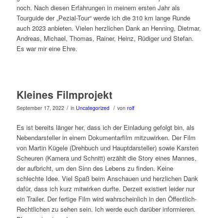
noch. Nach diesen Erfahrungen in meinem ersten Jahr als
Tourguide der „Pezial-Tour“ werde ich die 310 km lange Runde
auch 2023 anbieten. Vielen herzlichen Dank an Henning, Dietmar,
Andreas, Michael, Thomas, Rainer, Heinz, Rüdiger und Stefan.
Es war mir eine Ehre.
Kleines Filmprojekt
/
/
September 17, 2022
in
Uncategorized
von
rolf
Es ist bereits länger her, dass ich der Einladung gefolgt bin, als
Nebendarsteller in einem Dokumentarfilm mitzuwirken. Der Film
von Martin Kügele (Drehbuch und Hauptdarsteller) sowie Karsten
Scheuren (Kamera und Schnitt) erzählt die Story eines Mannes,
der aufbricht, um den Sinn des Lebens zu finden. Keine
schlechte Idee. Viel Spaß beim Anschauen und herzlichen Dank
dafür, dass ich kurz mitwirken durfte. Derzeit existiert leider nur
ein Trailer. Der fertige Film wird wahrscheinlich in den Öffentlich-
Rechtlichen zu sehen sein. Ich werde euch darüber informieren.