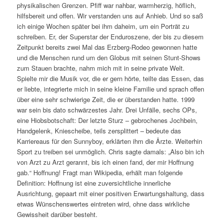
physikalischen Grenzen. Pfiff war nahbar, warmherzig, höflich,
hilfsbereit und offen. Wir verstanden uns auf Anhieb. Und so saß
ich einige Wochen später bei ihm daheim, um ein Porträt zu
schreiben. Er, der Superstar der Enduroszene, der bis zu diesem
Zeitpunkt bereits zwei Mal das Erzberg-Rodeo gewonnen hatte
und die Menschen rund um den Globus mit seinen Stunt-Shows
zum Stauen brachte, nahm mich mit in seine private Welt.
Spielte mir die Musik vor, die er gern hörte, teilte das Essen, das
er liebte, integrierte mich in seine kleine Familie und sprach offen
über eine sehr schwierige Zeit, die er überstanden hatte. 1999
war sein bis dato schwärzestes Jahr. Drei Unfälle, sechs OPs,
eine Hiobsbotschaft: Der letzte Sturz – gebrochenes Jochbein,
Handgelenk, Kniescheibe, teils zersplittert – bedeute das
Karriereaus für den Sunnyboy, erklärten ihm die Ärzte. Weiterhin
Sport zu treiben sei unmöglich. Chris sagte damals: „Also bin ich
von Arzt zu Arzt gerannt, bis ich einen fand, der mir Hoffnung
gab.“ Hoffnung! Fragt man Wikipedia, erhält man folgende
Definition: Hoffnung ist eine zuversichtliche innerliche
Ausrichtung, gepaart mit einer positiven Erwartungshaltung, dass
etwas Wünschenswertes eintreten wird, ohne dass wirkliche
Gewissheit darüber besteht.