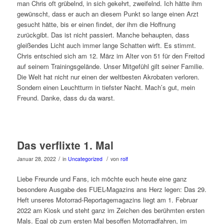
man Chris oft grübelnd, in sich gekehrt, zweifelnd. Ich hätte ihm
gewünscht, dass er auch an diesem Punkt so lange einen Arzt
gesucht hätte, bis er einen findet, der ihm die Hoffnung
zurückgibt. Das ist nicht passiert. Manche behaupten, dass
gleißendes Licht auch immer lange Schatten wirft. Es stimmt.
Chris entschied sich am 12. März im Alter von 51 für den Freitod
auf seinem Trainingsgelände. Unser Mitgefühl gilt seiner Familie.
Die Welt hat nicht nur einen der weltbesten Akrobaten verloren.
Sondern einen Leuchtturm in tiefster Nacht. Mach’s gut, mein
Freund. Danke, dass du da warst.
Das verflixte 1. Mal
/
/
Januar 28, 2022
in
Uncategorized
von
rolf
Liebe Freunde und Fans, ich möchte euch heute eine ganz
besondere Ausgabe des FUEL-Magazins ans Herz legen: Das 29.
Heft unseres Motorrad-Reportagemagazins liegt am 1. Februar
2022 am Kiosk und steht ganz im Zeichen des berühmten ersten
Mals. Egal ob zum ersten Mal besoffen Motorradfahren, im