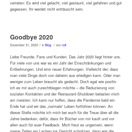
verraten: Es wird viel gelacht, viel gestaunt, viel gefahren und gut
gegessen. Ihr werdet nicht enttäuscht sein.
Goodbye 2020
/
/
Dezember 31, 2020
in
Blog
von
rolf
Liebe Freunde, Fans und Kunden. Das Jahr 2020 liegt hinter uns.
Für viele von uns war es ein Jahr der Einschränkungen und
Entbehrungen. Und eins neuer Erfahrungen. Vielleicht der, dass
man viele Dinge doch von daheim aus erledigen kann. Oder man
weniger zum Leben braucht als gedacht. Doch egal wie positiv
ich es mir auch zurechtbiegen möchte – die Reduzierung von
sozialen Kontakten und der Restaurant-Shutdown belasten mich
am meisten. Ich kann nur hoffen, dass die Pandemie bald ein
Ende hat und wir das „normale“ Leben fortführen können. An
dieser Stelle möchte ich mich bei euch für die Treue über all die
Jahre bedanken, dafür, dass ihr Bücher von mir kauft und vor
allen auch für euer Feedback. Mich freut es ungemein, wenn
meine Zeilen ein Lachen ins Gesicht schnitzen, dann war die