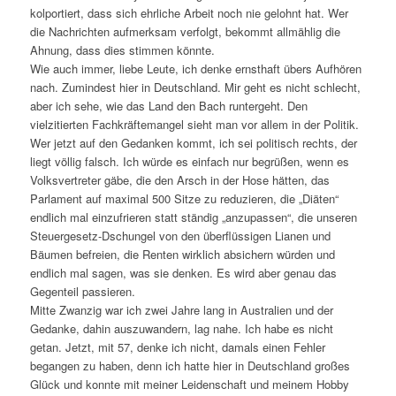
kolportiert, dass sich ehrliche Arbeit noch nie gelohnt hat. Wer
die Nachrichten aufmerksam verfolgt, bekommt allmählig die
Ahnung, dass dies stimmen könnte.
Wie auch immer, liebe Leute, ich denke ernsthaft übers Aufhören
nach. Zumindest hier in Deutschland. Mir geht es nicht schlecht,
aber ich sehe, wie das Land den Bach runtergeht. Den
vielzitierten Fachkräftemangel sieht man vor allem in der Politik.
Wer jetzt auf den Gedanken kommt, ich sei politisch rechts, der
liegt völlig falsch. Ich würde es einfach nur begrüßen, wenn es
Volksvertreter gäbe, die den Arsch in der Hose hätten, das
Parlament auf maximal 500 Sitze zu reduzieren, die „Diäten“
endlich mal einzufrieren statt ständig „anzupassen“, die unseren
Steuergesetz-Dschungel von den überflüssigen Lianen und
Bäumen befreien, die Renten wirklich absichern würden und
endlich mal sagen, was sie denken. Es wird aber genau das
Gegenteil passieren.
Mitte Zwanzig war ich zwei Jahre lang in Australien und der
Gedanke, dahin auszuwandern, lag nahe. Ich habe es nicht
getan. Jetzt, mit 57, denke ich nicht, damals einen Fehler
begangen zu haben, denn ich hatte hier in Deutschland großes
Glück und konnte mit meiner Leidenschaft und meinem Hobby