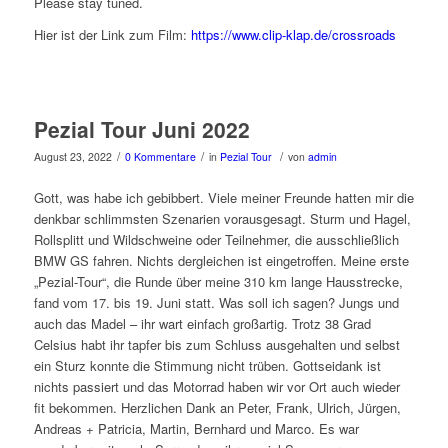
Please stay tuned.
Hier ist der Link zum Film:
https://www.clip-klap.de/crossroads
Pezial Tour Juni 2022
/
/
/
August 23, 2022
0 Kommentare
in
Pezial Tour
von
admin
Gott, was habe ich gebibbert. Viele meiner Freunde hatten mir die
denkbar schlimmsten Szenarien vorausgesagt. Sturm und Hagel,
Rollsplitt und Wildschweine oder Teilnehmer, die ausschließlich
BMW GS fahren. Nichts dergleichen ist eingetroffen. Meine erste
„Pezial-Tour“, die Runde über meine 310 km lange Hausstrecke,
fand vom 17. bis 19. Juni statt. Was soll ich sagen? Jungs und
auch das Madel – ihr wart einfach großartig. Trotz 38 Grad
Celsius habt ihr tapfer bis zum Schluss ausgehalten und selbst
ein Sturz konnte die Stimmung nicht trüben. Gottseidank ist
nichts passiert und das Motorrad haben wir vor Ort auch wieder
fit bekommen. Herzlichen Dank an Peter, Frank, Ulrich, Jürgen,
Andreas + Patricia, Martin, Bernhard und Marco. Es war